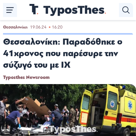
Παράκαμψη
προς
το
κυρίως
Θεσσαλονίκη
19.06.24
16:20
περιεχόμενο
Θεσσαλονίκη: Παραδόθηκε ο
41χρονος που παρέσυρε την
σύζυγό του με ΙΧ
Typosthes Newsroom