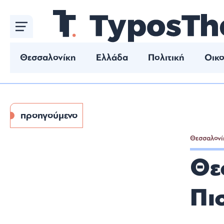
Παράκαμψη
προς
το
κυρίως
περιεχόμενο
Θεσσαλονίκη
Ελλάδα
Πολιτική
Οικο
Παιχνίδια
προηγούμενο
Θεσσαλονί
Θε
Πι