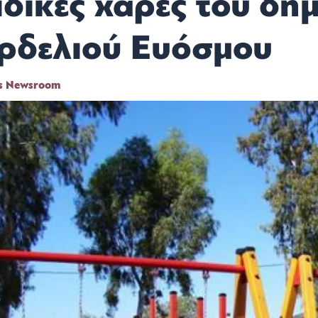
ιδικές χαρές του δή
ρδελιού Ευόσμου
s Newsroom