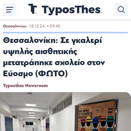
Παράκαμψη
προς
το
κυρίως
Θεσσαλονίκη
18.12.24
09:40
περιεχόμενο
Θεσσαλονίκη: Σε γκαλερί
υψηλής αισθητικής
μετατράπηκε σχολείο στον
Εύοσμο (ΦΩΤΟ)
Typosthes Newsroom