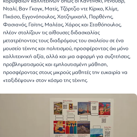
κορυφαίων καλλιτεχνών όπως οι Καντίνσκι, Ρενουάρ,
Νταλί, Βαν Γκογκ, Ματίς, Τζόρτζιο ντε Κίρικο, Κλίμτ,
Πικάσο, Εγγονόπουλος, Χατζημιχαήλ, Παρθένης,
Φασιανός, Γαϊτης, Μαλέας, Χάρος και Σταθόπουλος,
πλέον στολίζουν τις αίθουσες διδασκαλίας
μετατρέποντας τους διαδρόμους του σχολείου σε ένα
μουσείο τέχνης και πολιτισμού, προσφέροντας όχι μόνο
καλλιτεχνική αξία, αλλά και μια αφορμή για συζητήσεις,
προβληματισμούς και εμπλουτισμένη μάθηση,
προσφέροντας στους μικρούς μαθητές την ευκαιρία να
«ταξιδέψουν» στον κόσμο της τέχνης.